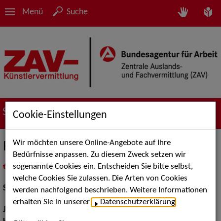
Menü
Suche
Suche nach Künstler*innen
Cookie-Einstellungen
Wir möchten unsere Online-Angebote auf Ihre
Helena Gossmann
Bedürfnisse anpassen. Zu diesem Zweck setzen wir
sogenannte Cookies ein. Entscheiden Sie bitte selbst,
in
Meine Merkliste
legen
als PDF speichern
welche Cookies Sie zulassen. Die Arten von Cookies
Schauspiel:
Bühne
werden nachfolgend beschrieben. Weitere Informationen
erhalten Sie in unserer
Datenschutzerklärung
.
Jahrgang:
1995