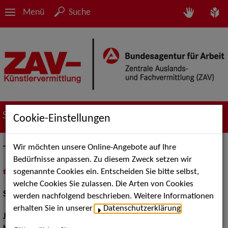
Menü
Suche
Suche nach Künstler*innen
Cookie-Einstellungen
Wir möchten unsere Online-Angebote auf Ihre
Tonja Arina Gold
Bedürfnisse anpassen. Zu diesem Zweck setzen wir
sogenannte Cookies ein. Entscheiden Sie bitte selbst,
in
Meine Merkliste
legen
als PDF speichern
welche Cookies Sie zulassen. Die Arten von Cookies
Schauspiel:
Film und TV, Bühne
werden nachfolgend beschrieben. Weitere Informationen
erhalten Sie in unserer
Datenschutzerklärung
.
Jahrgang:
1994