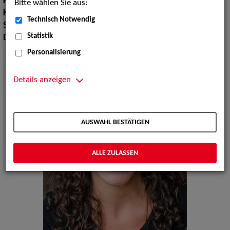
Körpergröße:
172 cm
Bitte wählen Sie aus:
Konfektionsgröße:
36 38
Technisch Notwendig
Sprachen:
Deutsch, Englisch, Französisch
Statistik
Dialekte:
Bayerisch, Sächsisch
Personalisierung
Details anzeigen
AUSWAHL BESTÄTIGEN
ALLE ZULASSEN