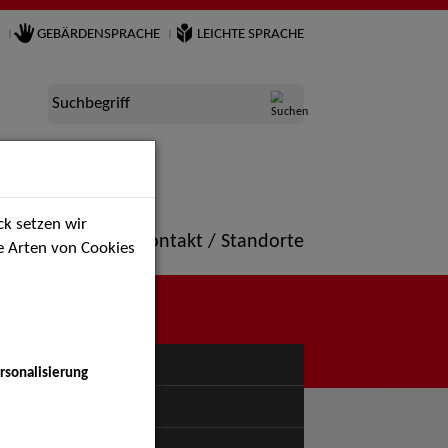
GEBÄRDENSPRACHE
LEICHTE SPRACHE
Suchbegriff
k setzen wir
ne
Portfolio
Kontakt / Standorte
ie Arten von Cookies
NÜ
rsonalisierung
uspiel - Bühne