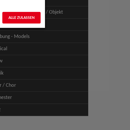
uspiel - Film / TV
uspiel - Figur / Puppe / Objekt
ALLE ZULASSEN
bung - Talents
bung - Models
ical
w
ik
r / Chor
hester
z