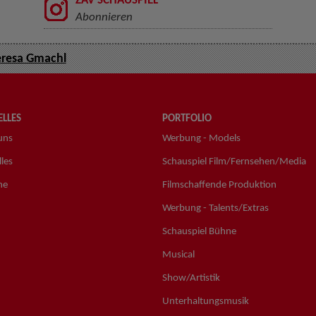
ZAV SCHAUSPIEL
Abonnieren
resa Gmachl
LLES
PORTFOLIO
uns
Werbung - Models
les
Schauspiel Film/Fernsehen/Media
ne
Filmschaffende Produktion
Werbung - Talents/Extras
Schauspiel Bühne
Musical
Show/Artistik
Unterhaltungsmusik