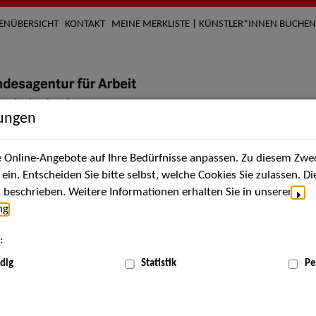
TENÜBERSICHT
KONTAKT
MEINE MERKLISTE | KÜNSTLER*INNEN BUCHEN
lungen
Online-Angebote auf Ihre Bedürfnisse anpassen. Zu diesem Zwec
nach Künstler*innen
Über uns
Aktuelles
Termi
in. Entscheiden Sie bitte selbst, welche Cookies Sie zulassen. D
beschrieben. Weitere Informationen erhalten Sie in unserer
ng
.
nnen
:
ME
dig
Statistik
Pe
Scha