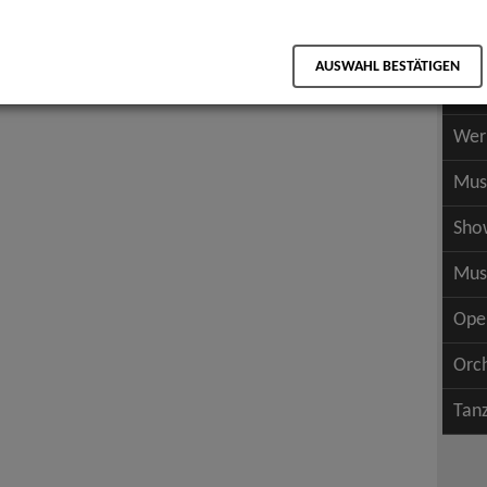
Scha
als PDF speichern
Scha
AUSWAHL BESTÄTIGEN
Wer
Wer
Mus
Sho
Mus
Ope
Orc
Tan