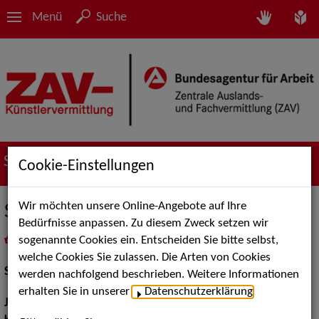
Menü
Suche
Suche nach Künstler*innen
Cookie-Einstellungen
Wir möchten unsere Online-Angebote auf Ihre
Sonja Glade
Bedürfnisse anpassen. Zu diesem Zweck setzen wir
sogenannte Cookies ein. Entscheiden Sie bitte selbst,
in
Meine Merkliste
legen
als PDF speichern
welche Cookies Sie zulassen. Die Arten von Cookies
Schauspiel:
Bühne
werden nachfolgend beschrieben. Weitere Informationen
erhalten Sie in unserer
Datenschutzerklärung
.
Jahrgang:
1999