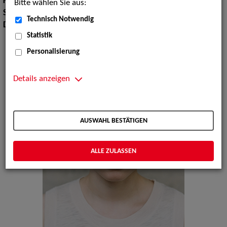
Körpergröße:
164 cm
Bitte wählen Sie aus:
Sprachen:
Englisch, Französisch
Technisch Notwendig
Dialekte:
Sächsisch
Statistik
Personalisierung
Details anzeigen
AUSWAHL BESTÄTIGEN
ALLE ZULASSEN