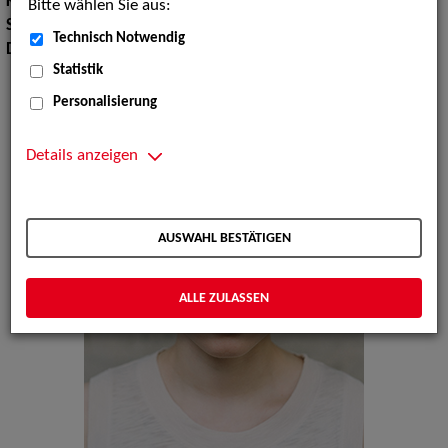
Körpergröße:
164 cm
Bitte wählen Sie aus:
Sprachen:
Englisch, Französisch
Technisch Notwendig
Dialekte:
Sächsisch
Statistik
Personalisierung
Details anzeigen
AUSWAHL BESTÄTIGEN
ALLE ZULASSEN