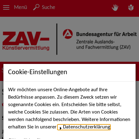
Menü
Suche
Suche nach Künstler*innen
Cookie-Einstellungen
Wir möchten unsere Online-Angebote auf Ihre
Sonja Glade
Bedürfnisse anpassen. Zu diesem Zweck setzen wir
sogenannte Cookies ein. Entscheiden Sie bitte selbst,
in
Meine Merkliste
legen
als PDF speichern
welche Cookies Sie zulassen. Die Arten von Cookies
Schauspiel:
Bühne
werden nachfolgend beschrieben. Weitere Informationen
erhalten Sie in unserer
Datenschutzerklärung
.
Jahrgang:
1999