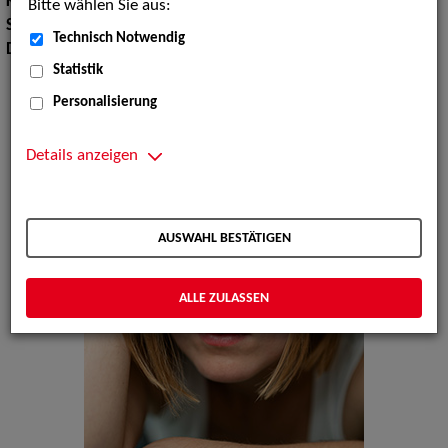
Körpergröße:
156 cm
Bitte wählen Sie aus:
Sprachen:
Englisch, Französisch, Spanisch, Italienisch
Technisch Notwendig
Dialekte:
Schweizerdeutsch
Statistik
Personalisierung
Details anzeigen
AUSWAHL BESTÄTIGEN
ALLE ZULASSEN