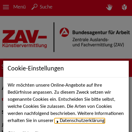
Menü
Suche
Suche nach Künstler*innen
Cookie-Einstellungen
Wir möchten unsere Online-Angebote auf Ihre
Anne Gisler
Bedürfnisse anpassen. Zu diesem Zweck setzen wir
sogenannte Cookies ein. Entscheiden Sie bitte selbst,
in
Meine Merkliste
legen
als PDF speichern
welche Cookies Sie zulassen. Die Arten von Cookies
Schauspiel:
Bühne
werden nachfolgend beschrieben. Weitere Informationen
erhalten Sie in unserer
Datenschutzerklärung
.
Jahrgang:
1997