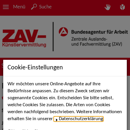
Menü
Suche
Suche nach Künstler*innen
Cookie-Einstellungen
Wir möchten unsere Online-Angebote auf Ihre
Regina Gisbertz
Bedürfnisse anpassen. Zu diesem Zweck setzen wir
sogenannte Cookies ein. Entscheiden Sie bitte selbst,
in
Meine Merkliste
legen
als PDF speichern
welche Cookies Sie zulassen. Die Arten von Cookies
Schauspiel:
Bühne, Film und TV
werden nachfolgend beschrieben. Weitere Informationen
erhalten Sie in unserer
Datenschutzerklärung
.
Jahrgang:
1977