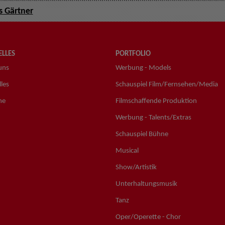
s Gärtner
LLES
PORTFOLIO
uns
Werbung - Models
les
Schauspiel Film/Fernsehen/Media
ne
Filmschaffende Produktion
Werbung - Talents/Extras
Schauspiel Bühne
Musical
Show/Artistik
Unterhaltungsmusik
Tanz
Oper/Operette - Chor