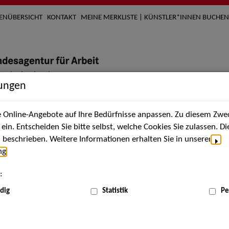
TENÜBERSICHT
KONTAKT
MEINE MERKLISTE | KÜNSTLER*INNEN BUCHEN
lungen
Online-Angebote auf Ihre Bedürfnisse anpassen. Zu diesem Zwec
nach Künstler*innen
Über uns
Aktuelles
Termi
in. Entscheiden Sie bitte selbst, welche Cookies Sie zulassen. D
beschrieben. Weitere Informationen erhalten Sie in unserer
ng
.
nnen
:
ME
dig
Statistik
Pe
Scha