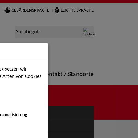
GEBÄRDENSPRACHE
LEICHTE SPRACHE
Suchbegriff
k setzen wir
ne
Portfolio
Kontakt / Standorte
ie Arten von Cookies
NÜ
rsonalisierung
uspiel - Bühne