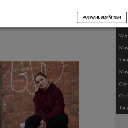
Scha
als PDF speichern
Scha
AUSWAHL BESTÄTIGEN
Wer
Wer
Mus
Sho
Mus
Ope
Orc
Tan