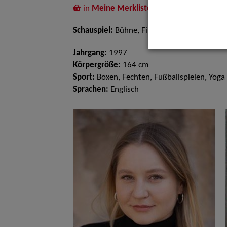
in
Meine Merkliste
legen
Schauspiel:
Bühne, Film und TV
Jahrgang:
1997
Körpergröße:
164 cm
Sport:
Boxen, Fechten, Fußballspielen, Yoga
Sprachen:
Englisch