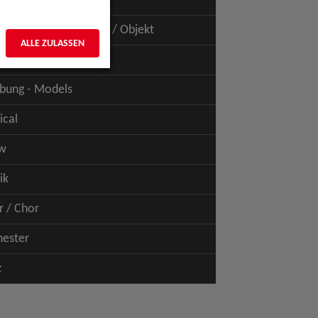
uspiel - Film / TV
uspiel - Figur / Puppe / Objekt
ALLE ZULASSEN
bung - Talents
bung - Models
ical
w
ik
r / Chor
hester
z