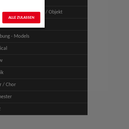
uspiel - Film / TV
uspiel - Figur / Puppe / Objekt
ALLE ZULASSEN
bung - Talents
bung - Models
ical
w
ik
r / Chor
hester
z