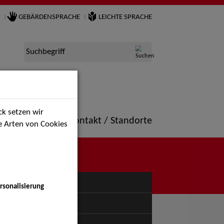
GEBÄRDENSPRACHE
LEICHTE SPRACHE
Suchbegriff
k setzen wir
ne
Portfolio
Kontakt / Standorte
ie Arten von Cookies
NÜ
rsonalisierung
uspiel - Bühne