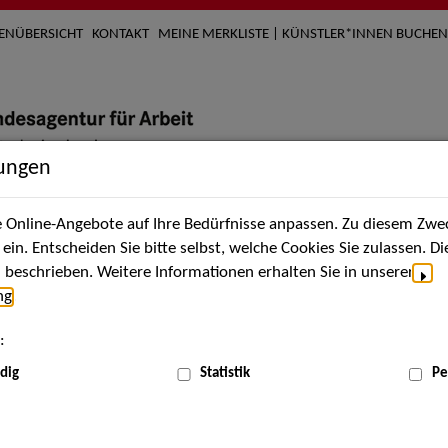
TENÜBERSICHT
KONTAKT
MEINE MERKLISTE | KÜNSTLER*INNEN BUCHEN
lungen
Online-Angebote auf Ihre Bedürfnisse anpassen. Zu diesem Zwec
nach Künstler*innen
Über uns
Aktuelles
Termi
in. Entscheiden Sie bitte selbst, welche Cookies Sie zulassen. D
beschrieben. Weitere Informationen erhalten Sie in unserer
ng
.
nnen
:
ME
dig
Statistik
Pe
Scha