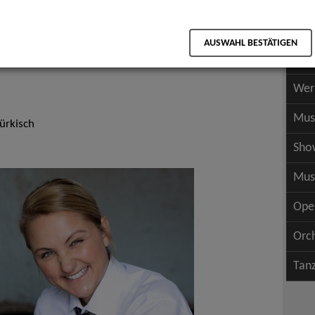
Scha
als PDF speichern
Scha
AUSWAHL BESTÄTIGEN
Wer
Wer
Mus
Türkisch
Sho
Mus
Ope
Orc
Tan