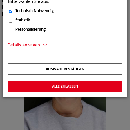
Körpergröße:
165 cm
Bitte wählen Sie aus:
Konfektionsgröße:
38
Technisch Notwendig
Dialekte:
Bayerisch
Statistik
Personalisierung
Details anzeigen
AUSWAHL BESTÄTIGEN
ALLE ZULASSEN