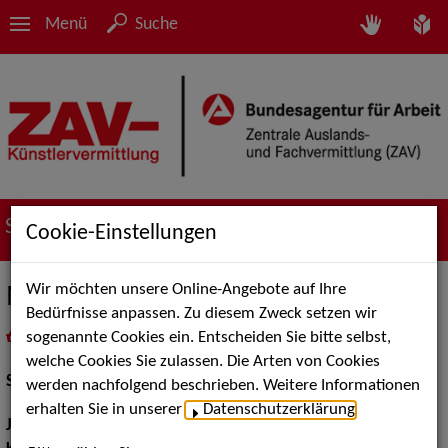
Menü
Suche
Suche nach Künstler*innen
Cookie-Einstellungen
Wir möchten unsere Online-Angebote auf Ihre
Marion Freundorfer
Bedürfnisse anpassen. Zu diesem Zweck setzen wir
sogenannte Cookies ein. Entscheiden Sie bitte selbst,
in
Meine Merkliste
legen
als PDF speichern
welche Cookies Sie zulassen. Die Arten von Cookies
Schauspiel:
Film und TV
werden nachfolgend beschrieben. Weitere Informationen
erhalten Sie in unserer
Datenschutzerklärung
.
Jahrgang:
1966