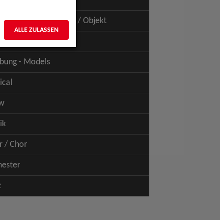
uspiel - Film / TV
uspiel - Figur / Puppe / Objekt
ALLE ZULASSEN
bung - Talents
bung - Models
ical
w
ik
r / Chor
hester
z