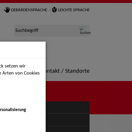
GEBÄRDENSPRACHE
LEICHTE SPRACHE
Suchbegriff
k setzen wir
ne
Portfolio
Kontakt / Standorte
ie Arten von Cookies
NÜ
rsonalisierung
uspiel - Bühne