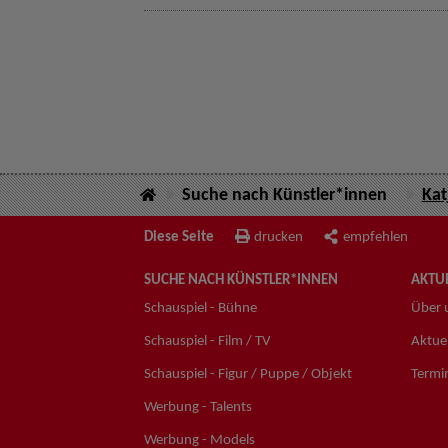
Suche nach Künstler*innen
Kat
Diese Seite
drucken
empfehlen
SUCHE NACH KÜNSTLER*INNEN
AKTUE
Schauspiel - Bühne
Über 
Schauspiel - Film / TV
Aktuel
Schauspiel - Figur / Puppe / Objekt
Termi
Werbung - Talents
Werbung - Models