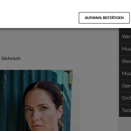
Scha
als PDF speichern
Scha
AUSWAHL BESTÄTIGEN
Wer
Wer
Mus
 Sächsisch
Sho
Mus
Ope
Orc
Tan