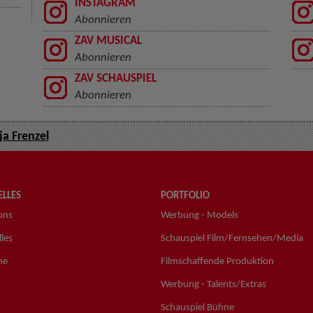
INSTAGRAM
Abonnieren
ZAV MUSICAL
Abonnieren
ZAV SCHAUSPIEL
Abonnieren
ja Frenzel
LLES
PORTFOLIO
uns
Werbung - Models
les
Schauspiel Film/Fernsehen/Media
ne
Filmschaffende Produktion
Werbung - Talents/Extras
Schauspiel Bühne