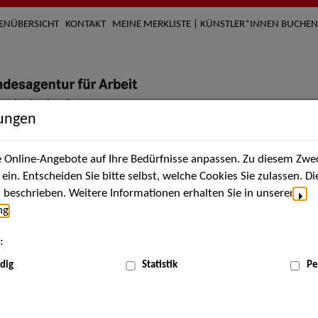
TENÜBERSICHT
KONTAKT
MEINE MERKLISTE | KÜNSTLER*INNEN BUCHEN
lungen
Online-Angebote auf Ihre Bedürfnisse anpassen. Zu diesem Zwec
nach Künstler*innen
Über uns
Aktuelles
Termi
in. Entscheiden Sie bitte selbst, welche Cookies Sie zulassen. D
beschrieben. Weitere Informationen erhalten Sie in unserer
ng
.
nnen
:
ME
dig
Statistik
Pe
Scha