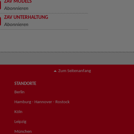
ZAV MODELS
Abonnieren
ZAV UNTERHALTUNG
Abonnieren
Zum Seitenanfang
STANDORTE
Berlin
Hamburg - Hannover - Rostock
Köln
Leipzig
München