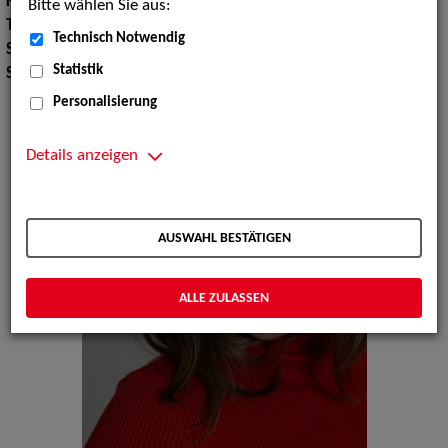
Körpergröße:
166 cm
Bitte wählen Sie aus:
Tanz:
Tanz allgemein, Tanz modern
Technisch Notwendig
Sport:
Reiten, Volleyballspielen
Statistik
Sprachen:
Deutsch, Englisch
Personalisierung
Details anzeigen
AUSWAHL BESTÄTIGEN
ALLE ZULASSEN