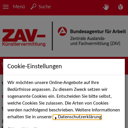
Menü
Suche
Suche nach Künstler*innen
Cookie-Einstellungen
Wir möchten unsere Online-Angebote auf Ihre
Vanessa Frankenbach
Bedürfnisse anpassen. Zu diesem Zweck setzen wir
sogenannte Cookies ein. Entscheiden Sie bitte selbst,
in
Meine Merkliste
legen
als PDF speichern
welche Cookies Sie zulassen. Die Arten von Cookies
Schauspiel:
Bühne
werden nachfolgend beschrieben. Weitere Informationen
erhalten Sie in unserer
Datenschutzerklärung
.
Jahrgang:
1988