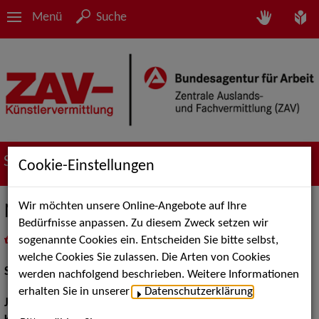
Menü
Suche
Suche nach Künstler*innen
Cookie-Einstellungen
Wir möchten unsere Online-Angebote auf Ihre
Natalie Forester
Bedürfnisse anpassen. Zu diesem Zweck setzen wir
sogenannte Cookies ein. Entscheiden Sie bitte selbst,
in
Meine Merkliste
legen
als PDF speichern
welche Cookies Sie zulassen. Die Arten von Cookies
Schauspiel:
Bühne, Film und TV
werden nachfolgend beschrieben. Weitere Informationen
erhalten Sie in unserer
Datenschutzerklärung
.
Jahrgang:
1977