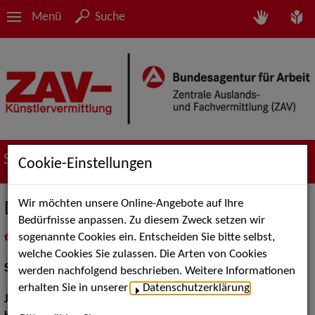
Menü
Suche
Suche nach Künstler*innen
Cookie-Einstellungen
Wir möchten unsere Online-Angebote auf Ihre
Delia Fiordilino
Bedürfnisse anpassen. Zu diesem Zweck setzen wir
sogenannte Cookies ein. Entscheiden Sie bitte selbst,
in
Meine Merkliste
legen
als PDF speichern
welche Cookies Sie zulassen. Die Arten von Cookies
Schauspiel:
Bühne
werden nachfolgend beschrieben. Weitere Informationen
erhalten Sie in unserer
Datenschutzerklärung
.
Jahrgang:
1998