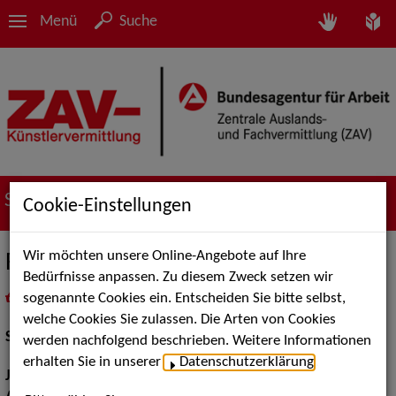
Menü
Suche
Suche nach Künstler*innen
Cookie-Einstellungen
Wir möchten unsere Online-Angebote auf Ihre
Friederike Fink
Bedürfnisse anpassen. Zu diesem Zweck setzen wir
sogenannte Cookies ein. Entscheiden Sie bitte selbst,
in
Meine Merkliste
legen
als PDF speichern
welche Cookies Sie zulassen. Die Arten von Cookies
Schauspiel:
Bühne
werden nachfolgend beschrieben. Weitere Informationen
erhalten Sie in unserer
Datenschutzerklärung
.
Jahrgang:
1992