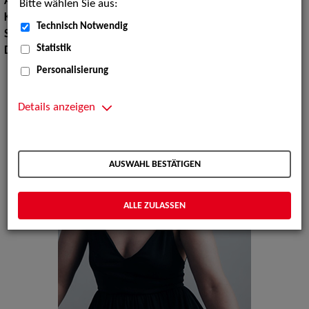
Augenfarbe:
grün
Bitte wählen Sie aus:
Körpergröße:
168 cm
Technisch Notwendig
Sprachen:
Deutsch, Englisch
Statistik
Dialekte:
Berlinerisch
Personalisierung
Details anzeigen
AUSWAHL BESTÄTIGEN
ALLE ZULASSEN