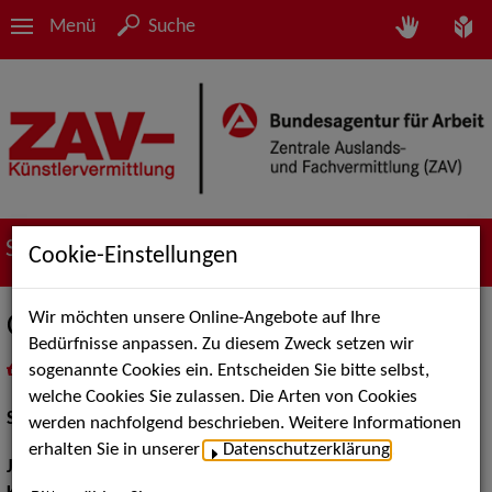
Menü
Suche
Suche nach Künstler*innen
Cookie-Einstellungen
Wir möchten unsere Online-Angebote auf Ihre
Carolin Fink
Bedürfnisse anpassen. Zu diesem Zweck setzen wir
sogenannte Cookies ein. Entscheiden Sie bitte selbst,
in
Meine Merkliste
legen
als PDF speichern
welche Cookies Sie zulassen. Die Arten von Cookies
Schauspiel:
Film und TV
werden nachfolgend beschrieben. Weitere Informationen
erhalten Sie in unserer
Datenschutzerklärung
.
Jahrgang:
1966