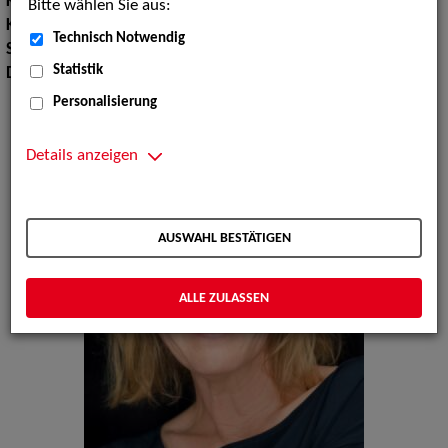
Körpergröße:
175 cm
Bitte wählen Sie aus:
Konfektionsgröße:
36 38
Technisch Notwendig
Sprachen:
Englisch
Statistik
Dialekte:
Bayerisch, Österreichisch
Personalisierung
Details anzeigen
AUSWAHL BESTÄTIGEN
ALLE ZULASSEN