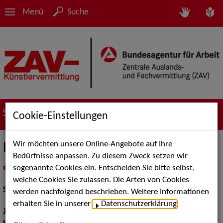
Menü
Suche
Suche nach Künstler*innen
Cookie-Einstellungen
Wir möchten unsere Online-Angebote auf Ihre
Emese Fay
Bedürfnisse anpassen. Zu diesem Zweck setzen wir
sogenannte Cookies ein. Entscheiden Sie bitte selbst,
in
Meine Merkliste
legen
als PDF speichern
welche Cookies Sie zulassen. Die Arten von Cookies
Schauspiel:
Bühne
werden nachfolgend beschrieben. Weitere Informationen
erhalten Sie in unserer
Datenschutzerklärung
.
Jahrgang:
1974