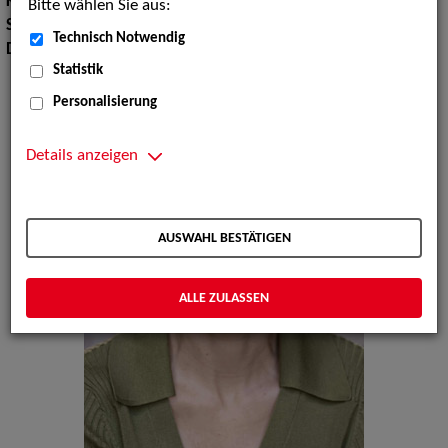
Körpergröße:
168 cm
Bitte wählen Sie aus:
Sprachen:
Englisch, Ungarisch
Technisch Notwendig
Dialekte:
Wienerisch
Statistik
Personalisierung
Details anzeigen
AUSWAHL BESTÄTIGEN
ALLE ZULASSEN