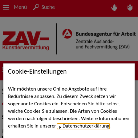
Menü
Suche
Suche nach Künstler*innen
Cookie-Einstellungen
Wir möchten unsere Online-Angebote auf Ihre
Suzan Erentok
Bedürfnisse anpassen. Zu diesem Zweck setzen wir
sogenannte Cookies ein. Entscheiden Sie bitte selbst,
in
Meine Merkliste
legen
als PDF speichern
welche Cookies Sie zulassen. Die Arten von Cookies
Schauspiel:
Film und TV, Bühne
werden nachfolgend beschrieben. Weitere Informationen
erhalten Sie in unserer
Datenschutzerklärung
.
Jahrgang:
1972