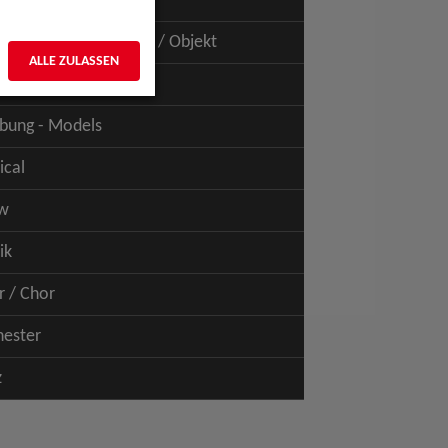
uspiel - Film / TV
uspiel - Figur / Puppe / Objekt
ALLE ZULASSEN
bung - Talents
bung - Models
ical
w
ik
r / Chor
hester
z