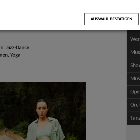
Scha
als PDF speichern
Scha
AUSWAHL BESTÄTIGEN
Wer
Wer
n, Jazz-Dance
Mus
men, Yoga
Sho
Mus
Ope
Orc
Tan