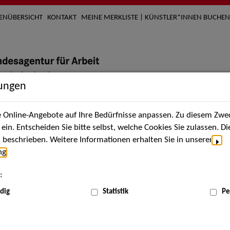
TENÜBERSICHT
KONTAKT
MEINE MERKLISTE | KÜNSTLER*INNEN BUCHEN
lungen
Online-Angebote auf Ihre Bedürfnisse anpassen. Zu diesem Zwec
nach Künstler*innen
Über uns
Aktuelles
Termi
in. Entscheiden Sie bitte selbst, welche Cookies Sie zulassen. D
beschrieben. Weitere Informationen erhalten Sie in unserer
ng
.
nnen
:
ME
dig
Statistik
Pe
Scha