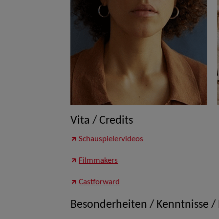
Vita / Credits
Schauspielervideos
Filmmakers
Castforward
Besonderheiten / Kenntnisse /