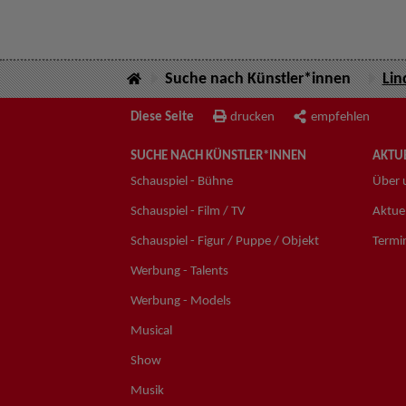
Suche nach Künstler*innen
Lin
Diese Seite
drucken
empfehlen
SUCHE NACH KÜNSTLER*INNEN
AKTUE
Schauspiel - Bühne
Über 
Schauspiel - Film / TV
Aktuel
Schauspiel - Figur / Puppe / Objekt
Termi
Werbung - Talents
Werbung - Models
Musical
Show
Musik