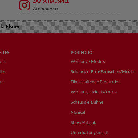
ZAV SCHAUSPIEL
Abonnieren
da Elsner
LLES
PORTFOLIO
uns
Werbung - Models
les
Schauspiel Film/Fernsehen/Media
ne
Filmschaffende Produktion
Werbung - Talents/Extras
Schauspiel Bühne
Musical
Show/Artistik
Unterhaltungsmusik