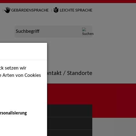
GEBÄRDENSPRACHE
LEICHTE SPRACHE
Suchbegriff
k setzen wir
ne
Portfolio
Kontakt / Standorte
ie Arten von Cookies
NÜ
rsonalisierung
uspiel - Bühne