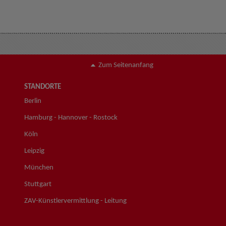
Zum Seitenanfang
STANDORTE
Berlin
Hamburg - Hannover - Rostock
Köln
Leipzig
München
Stuttgart
ZAV-Künstlervermittlung - Leitung