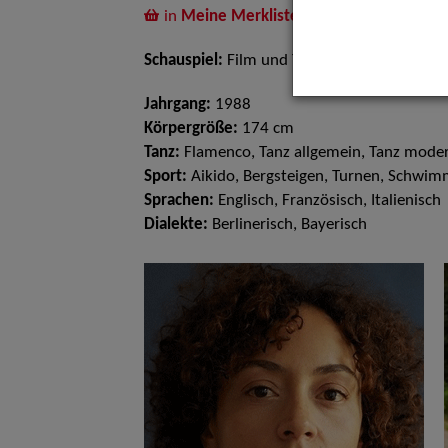
in
Meine Merkliste
legen
Schauspiel:
Film und TV, Bühne
Jahrgang:
1988
Körpergröße:
174 cm
Tanz:
Flamenco, Tanz allgemein, Tanz moder
Sport:
Aikido, Bergsteigen, Turnen, Schwim
Sprachen:
Englisch, Französisch, Italienisch
Dialekte:
Berlinerisch, Bayerisch