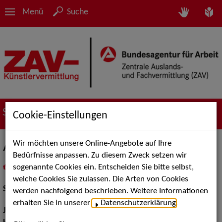
Menü
Suche
Suche nach Künstler*innen
Cookie-Einstellungen
Wir möchten unsere Online-Angebote auf Ihre
Arielle Elke
Bedürfnisse anpassen. Zu diesem Zweck setzen wir
sogenannte Cookies ein. Entscheiden Sie bitte selbst,
in
Meine Merkliste
legen
als PDF speichern
welche Cookies Sie zulassen. Die Arten von Cookies
Schauspiel:
Film und TV
werden nachfolgend beschrieben. Weitere Informationen
erhalten Sie in unserer
Datenschutzerklärung
.
Jahrgang:
1990