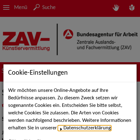
Menü
Suche
Suche nach Künstler*innen
Cookie-Einstellungen
Wir möchten unsere Online-Angebote auf Ihre
Sylvia Eisenberger
Bedürfnisse anpassen. Zu diesem Zweck setzen wir
sogenannte Cookies ein. Entscheiden Sie bitte selbst,
in
Meine Merkliste
legen
als PDF speichern
welche Cookies Sie zulassen. Die Arten von Cookies
Schauspiel:
Film und TV
werden nachfolgend beschrieben. Weitere Informationen
erhalten Sie in unserer
Datenschutzerklärung
.
Jahrgang:
1942