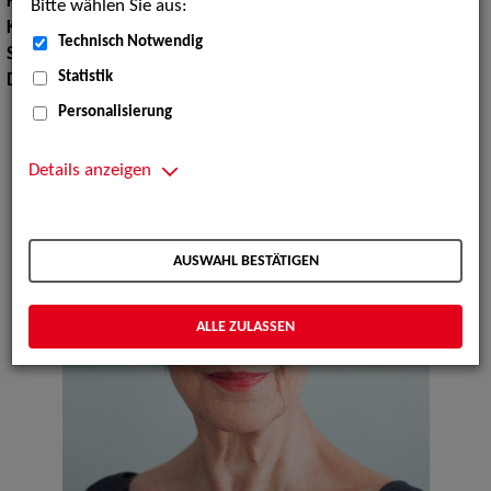
Körpergröße:
167 cm
Bitte wählen Sie aus:
Konfektionsgröße:
36 38
Technisch Notwendig
Sprachen:
Englisch
Statistik
Dialekte:
Bayerisch, Wienerisch
Personalisierung
Details anzeigen
AUSWAHL BESTÄTIGEN
ALLE ZULASSEN