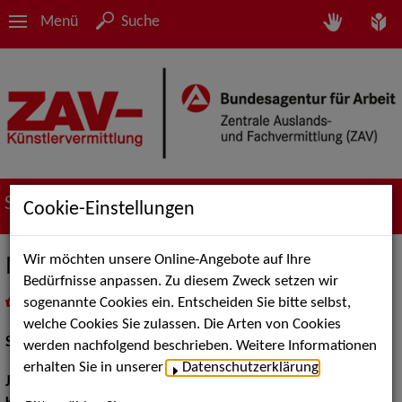
Menü
Suche
Suche nach Künstler*innen
Cookie-Einstellungen
Wir möchten unsere Online-Angebote auf Ihre
Maleika Dörschmann
Bedürfnisse anpassen. Zu diesem Zweck setzen wir
sogenannte Cookies ein. Entscheiden Sie bitte selbst,
in
Meine Merkliste
legen
als PDF speichern
welche Cookies Sie zulassen. Die Arten von Cookies
Schauspiel:
Bühne
werden nachfolgend beschrieben. Weitere Informationen
erhalten Sie in unserer
Datenschutzerklärung
.
Jahrgang:
2000