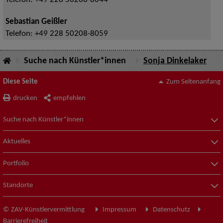
Telefon:
+49 228 50208-8044
Sebastian Geißler
Telefon:
+49 228 50208-8059
Suche nach Künstler*innen
Sonja Dinkelaker
Diese Seite
Zum Seitenanfang
drucken
empfehlen
Suche nach Künstler*innen
Aktuelles
Portfolio
Standorte
© ZAV-Künstlervermittlung
Impressum
Datenschutz
Barrierefreiheit