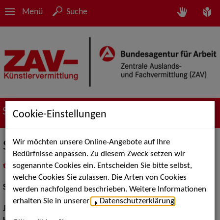
Menü
Suche
Suche nach Künstler*innen
Cookie-Einstellungen
Wir möchten unsere Online-Angebote auf Ihre
Sonja Dinkelaker
Bedürfnisse anpassen. Zu diesem Zweck setzen wir
sogenannte Cookies ein. Entscheiden Sie bitte selbst,
in
Meine Merkliste
legen
als PDF speichern
welche Cookies Sie zulassen. Die Arten von Cookies
Schauspiel:
Bühne, Film und TV
werden nachfolgend beschrieben. Weitere Informationen
erhalten Sie in unserer
Datenschutzerklärung
.
Jahrgang:
2000