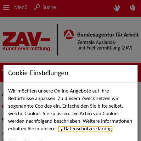
Menü
Suche
Suche nach Künstler*innen
Cookie-Einstellungen
Wir möchten unsere Online-Angebote auf Ihre
Annett Culp
Bedürfnisse anpassen. Zu diesem Zweck setzen wir
sogenannte Cookies ein. Entscheiden Sie bitte selbst,
in
Meine Merkliste
legen
als PDF speichern
welche Cookies Sie zulassen. Die Arten von Cookies
Schauspiel:
Film und TV
werden nachfolgend beschrieben. Weitere Informationen
erhalten Sie in unserer
Datenschutzerklärung
.
Jahrgang:
1978