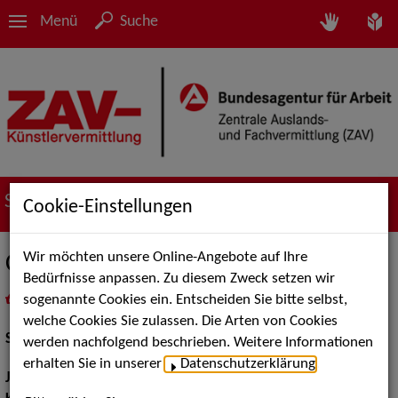
Menü
Suche
Suche nach Künstler*innen
Cookie-Einstellungen
Wir möchten unsere Online-Angebote auf Ihre
Carolin Conrad
Bedürfnisse anpassen. Zu diesem Zweck setzen wir
sogenannte Cookies ein. Entscheiden Sie bitte selbst,
in
Meine Merkliste
legen
als PDF speichern
welche Cookies Sie zulassen. Die Arten von Cookies
Schauspiel:
Film und TV
werden nachfolgend beschrieben. Weitere Informationen
erhalten Sie in unserer
Datenschutzerklärung
.
Jahrgang:
1976