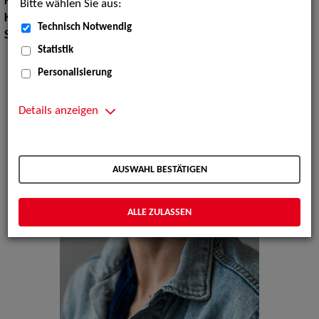
Körpergröße:
170 cm
Bitte wählen Sie aus:
Konfektionsgröße:
38
Technisch Notwendig
Sprachen:
Englisch, Französisch
Statistik
Personalisierung
Details anzeigen
AUSWAHL BESTÄTIGEN
ALLE ZULASSEN