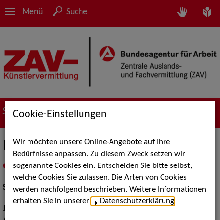
Menü
Suche
Suche nach Künstler*innen
Cookie-Einstellungen
Wir möchten unsere Online-Angebote auf Ihre
Roxana Clemenz
Bedürfnisse anpassen. Zu diesem Zweck setzen wir
sogenannte Cookies ein. Entscheiden Sie bitte selbst,
in
Meine Merkliste
legen
als PDF speichern
welche Cookies Sie zulassen. Die Arten von Cookies
Schauspiel:
Bühne, Film und TV
werden nachfolgend beschrieben. Weitere Informationen
erhalten Sie in unserer
Datenschutzerklärung
.
Jahrgang:
1995