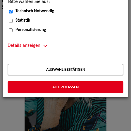
Körpergröße:
167 cm
Bitte wählen Sie aus:
Sprachen:
Englisch, Französisch
Technisch Notwendig
Statistik
Personalisierung
Details anzeigen
AUSWAHL BESTÄTIGEN
ALLE ZULASSEN