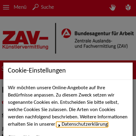
Menü
Suche
Suche nach Künstler*innen
Cookie-Einstellungen
Wir möchten unsere Online-Angebote auf Ihre
Dagmar Claus
Bedürfnisse anpassen. Zu diesem Zweck setzen wir
sogenannte Cookies ein. Entscheiden Sie bitte selbst,
in
Meine Merkliste
legen
als PDF speichern
welche Cookies Sie zulassen. Die Arten von Cookies
Schauspiel:
Bühne
werden nachfolgend beschrieben. Weitere Informationen
erhalten Sie in unserer
Datenschutzerklärung
.
Jahrgang:
1958