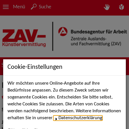
Menü
Suche
Suche nach Künstler*innen
Cookie-Einstellungen
Wir möchten unsere Online-Angebote auf Ihre
Eleonora Cholak
Bedürfnisse anpassen. Zu diesem Zweck setzen wir
sogenannte Cookies ein. Entscheiden Sie bitte selbst,
in
Meine Merkliste
legen
als PDF speichern
welche Cookies Sie zulassen. Die Arten von Cookies
Schauspiel:
Bühne
werden nachfolgend beschrieben. Weitere Informationen
erhalten Sie in unserer
Datenschutzerklärung
.
Jahrgang:
2004