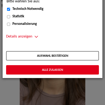
Körpergröße:
175 cm
Bitte wählen Sie aus:
Sprachen:
Ukrainisch, Russisch, Deutsch, Englisch
Technisch Notwendig
Statistik
Personalisierung
Details anzeigen
AUSWAHL BESTÄTIGEN
ALLE ZULASSEN