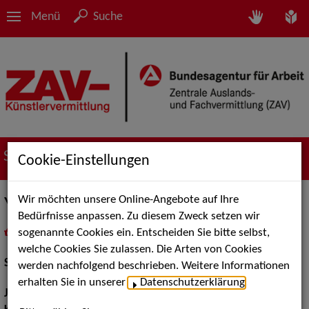
Menü
Suche
Suche nach Künstler*innen
Cookie-Einstellungen
Wir möchten unsere Online-Angebote auf Ihre
Yeji Cho
Bedürfnisse anpassen. Zu diesem Zweck setzen wir
sogenannte Cookies ein. Entscheiden Sie bitte selbst,
in
Meine Merkliste
legen
als PDF speichern
welche Cookies Sie zulassen. Die Arten von Cookies
Schauspiel:
Bühne
werden nachfolgend beschrieben. Weitere Informationen
erhalten Sie in unserer
Datenschutzerklärung
.
Jahrgang:
1992