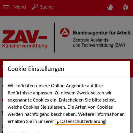
Menü
Suche
Suche nach Künstler*innen
Cookie-Einstellungen
Wir möchten unsere Online-Angebote auf Ihre
Yasemin Cec
Bedürfnisse anpassen. Zu diesem Zweck setzen wir
sogenannte Cookies ein. Entscheiden Sie bitte selbst,
in
Meine Merkliste
legen
als PDF speichern
welche Cookies Sie zulassen. Die Arten von Cookies
Schauspiel:
Bühne, Film und TV
werden nachfolgend beschrieben. Weitere Informationen
erhalten Sie in unserer
Datenschutzerklärung
.
Jahrgang:
1993