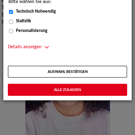
Körpergröße:
174 cm
Bitte wählen Sie aus:
Tanz:
Ballett allgemein, Jazz-Dance
Technisch Notwendig
Sport:
Boxen, Fechten
Statistik
Sprachen:
Englisch, Spanisch, Türkisch
Personalisierung
Details anzeigen
AUSWAHL BESTÄTIGEN
ALLE ZULASSEN