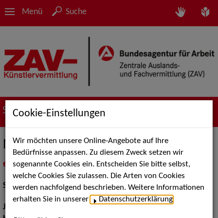
Menü
Suche
Suche nach Künstler*innen
Cookie-Einstellungen
Wir möchten unsere Online-Angebote auf Ihre
Nina Carolin
Bedürfnisse anpassen. Zu diesem Zweck setzen wir
sogenannte Cookies ein. Entscheiden Sie bitte selbst,
in
Meine Merkliste
legen
als PDF speichern
welche Cookies Sie zulassen. Die Arten von Cookies
Schauspiel:
Bühne, Film und TV
werden nachfolgend beschrieben. Weitere Informationen
erhalten Sie in unserer
Datenschutzerklärung
.
Jahrgang:
1993