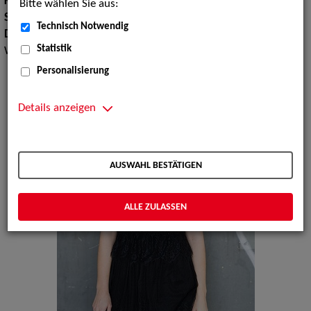
Körpergröße:
168 cm
Bitte wählen Sie aus:
Sprachen:
Englisch
Technisch Notwendig
Dialekte:
Bayerisch, Berlinerisch, Kölsch, Ruhrdeutsch,
Statistik
Wienerisch
Personalisierung
Details anzeigen
AUSWAHL BESTÄTIGEN
ALLE ZULASSEN