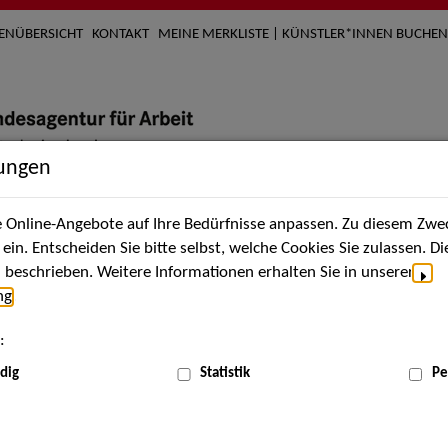
TENÜBERSICHT
KONTAKT
MEINE MERKLISTE | KÜNSTLER*INNEN BUCHEN
lungen
Online-Angebote auf Ihre Bedürfnisse anpassen. Zu diesem Zwec
nach Künstler*innen
Über uns
Aktuelles
Termi
in. Entscheiden Sie bitte selbst, welche Cookies Sie zulassen. D
beschrieben. Weitere Informationen erhalten Sie in unserer
ng
.
nnen
:
ME
dig
Statistik
Pe
Scha