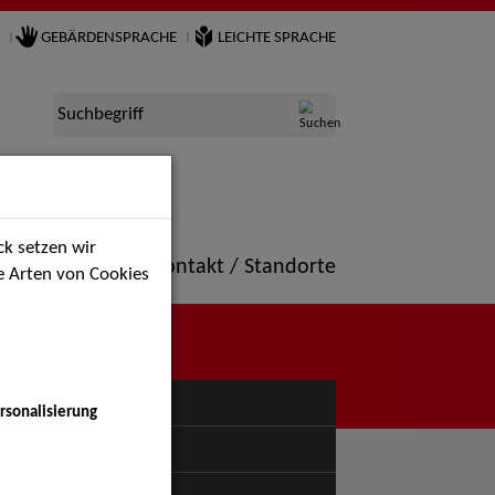
GEBÄRDENSPRACHE
LEICHTE SPRACHE
Suchbegriff
k setzen wir
ne
Portfolio
Kontakt / Standorte
ie Arten von Cookies
NÜ
rsonalisierung
uspiel - Bühne