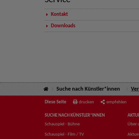
Service
Kontakt
Downloads
Suche nach Künstler*innen
Ver
Diese Seite
drucken
empfehlen
SUCHE NACH KÜNSTLER*INNEN
AKTUE
Schauspiel - Bühne
Über 
Schauspiel - Film / TV
Aktuel