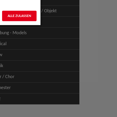
uspiel - Film / TV
uspiel - Figur / Puppe / Objekt
ALLE ZULASSEN
bung - Talents
bung - Models
ical
w
ik
r / Chor
hester
z