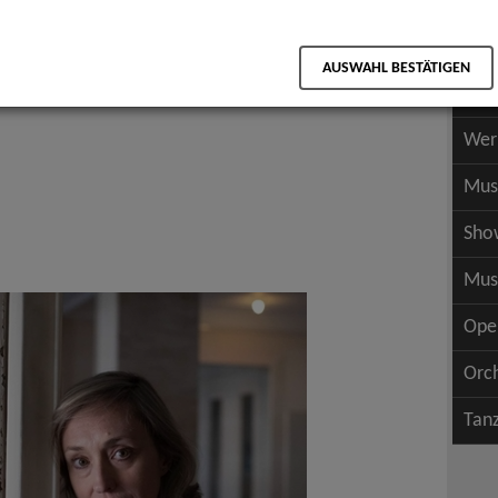
Scha
als PDF speichern
Scha
AUSWAHL BESTÄTIGEN
Wer
Wer
Mus
Sho
Mus
Ope
Orc
Tan