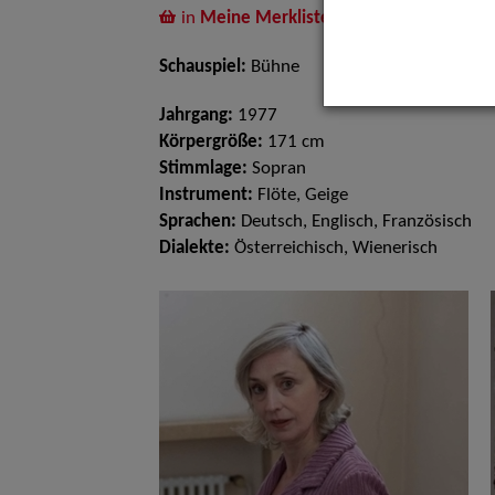
in
Meine Merkliste
legen
Schauspiel:
Bühne
Jahrgang:
1977
Körpergröße:
171 cm
Stimmlage:
Sopran
Instrument:
Flöte, Geige
Sprachen:
Deutsch, Englisch, Französisch
Dialekte:
Österreichisch, Wienerisch