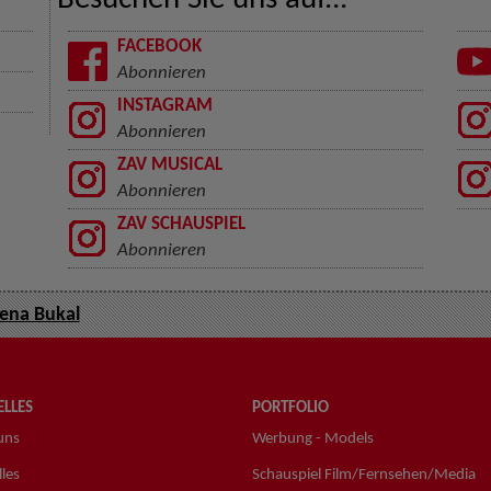
Besuchen Sie uns auf...
FACEBOOK
Abonnieren
INSTAGRAM
Abonnieren
ZAV MUSICAL
Abonnieren
ZAV SCHAUSPIEL
Abonnieren
ena Bukal
LLES
PORTFOLIO
uns
Werbung - Models
les
Schauspiel Film/Fernsehen/Media