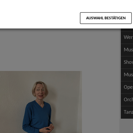
Scha
als PDF speichern
Scha
AUSWAHL BESTÄTIGEN
Wer
Wer
Mus
Sho
Mus
Ope
Orc
Tan