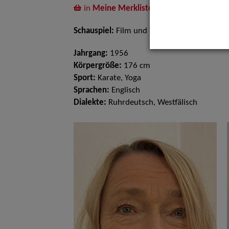
in
Meine Merkliste
legen
Schauspiel:
Film und TV, Bühne
Jahrgang:
1956
Körpergröße:
176 cm
Sport:
Karate, Yoga
Sprachen:
Englisch
Dialekte:
Ruhrdeutsch, Westfälisch