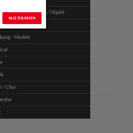
uspiel - Film / TV
uspiel - Figur / Puppe / Objekt
ALLE ZULASSEN
bung - Talents
bung - Models
ical
w
ik
r / Chor
hester
z