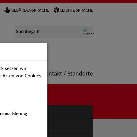
GEBÄRDENSPRACHE
LEICHTE SPRACHE
Suchbegriff
k setzen wir
ne
Portfolio
Kontakt / Standorte
ie Arten von Cookies
NÜ
rsonalisierung
uspiel - Bühne