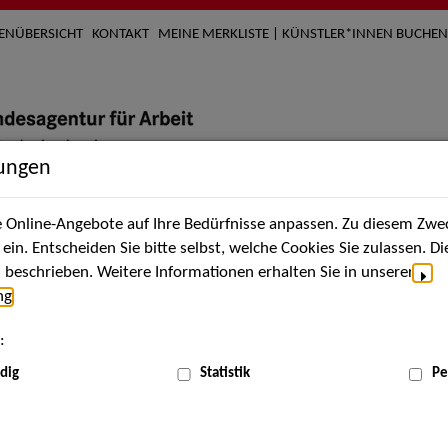
TENÜBERSICHT
KONTAKT
MEINE MERKLISTE | KÜNSTLER*INNEN BUCHEN
lungen
Online-Angebote auf Ihre Bedürfnisse anpassen. Zu diesem Zwec
nach Künstler*innen
Über uns
Aktuelles
Termi
in. Entscheiden Sie bitte selbst, welche Cookies Sie zulassen. D
beschrieben. Weitere Informationen erhalten Sie in unserer
ng
.
nnen
:
ME
dig
Statistik
Pe
Scha