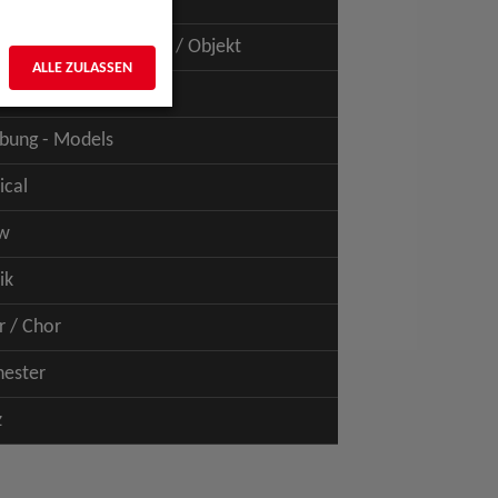
uspiel - Film / TV
uspiel - Figur / Puppe / Objekt
ALLE ZULASSEN
bung - Talents
bung - Models
ical
w
ik
r / Chor
hester
z