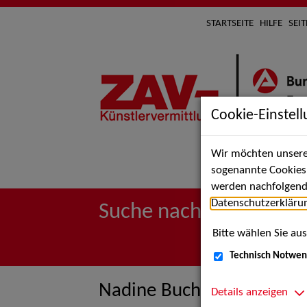
STARTSEITE
HILFE
SEI
Cookie-Einstel
Wir möchten unsere 
Suche 
sogenannte Cookies e
werden nachfolgend 
Datenschutzerkläru
Suche nach Künstler*i
Bitte wählen Sie aus
Technisch Notwen
Nadine Buchet
Details anzeigen