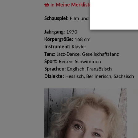
in
Meine Merkliste
legen
Schauspiel:
Film und TV
Jahrgang:
1970
Körpergröße:
168 cm
Instrument:
Klavier
Tanz:
Jazz-Dance, Gesellschaftstanz
Sport:
Reiten, Schwimmen
Sprachen:
Englisch, Französisch
Dialekte:
Hessisch, Berlinerisch, Sächsisch