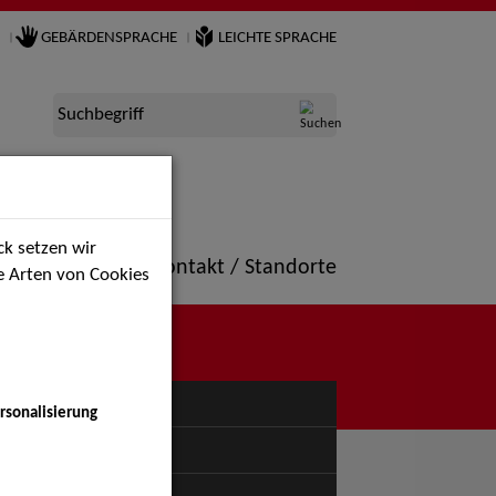
GEBÄRDENSPRACHE
LEICHTE SPRACHE
Suchbegriff
k setzen wir
ne
Portfolio
Kontakt / Standorte
ie Arten von Cookies
NÜ
rsonalisierung
uspiel - Bühne