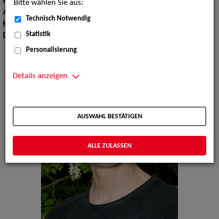
Haarfarbe:
braun
Bitte wählen Sie aus:
Augenfarbe:
grün-braun
Technisch Notwendig
Körpergröße:
200 cm
Statistik
Dialekte:
Berlinerisch, Mecklenburgisch
Personalisierung
Details anzeigen
AUSWAHL BESTÄTIGEN
ALLE ZULASSEN