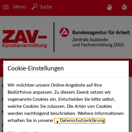
Menü
Suche
Suche nach Künstler*innen
Cookie-Einstellungen
Wir möchten unsere Online-Angebote auf Ihre
Vincent Louis Brusdeylins
Bedürfnisse anpassen. Zu diesem Zweck setzen wir
sogenannte Cookies ein. Entscheiden Sie bitte selbst,
in
Meine Merkliste
legen
als PDF speichern
welche Cookies Sie zulassen. Die Arten von Cookies
Schauspiel:
Bühne
werden nachfolgend beschrieben. Weitere Informationen
erhalten Sie in unserer
Datenschutzerklärung
.
Jahrgang:
2000