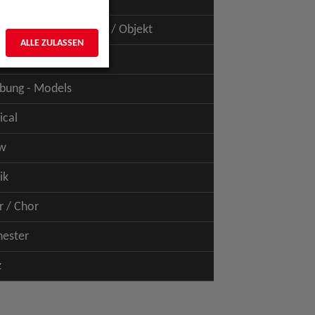
uspiel - Film / TV
uspiel - Figur / Puppe / Objekt
ALLE ZULASSEN
bung - Talents
bung - Models
ical
w
ik
r / Chor
hester
z