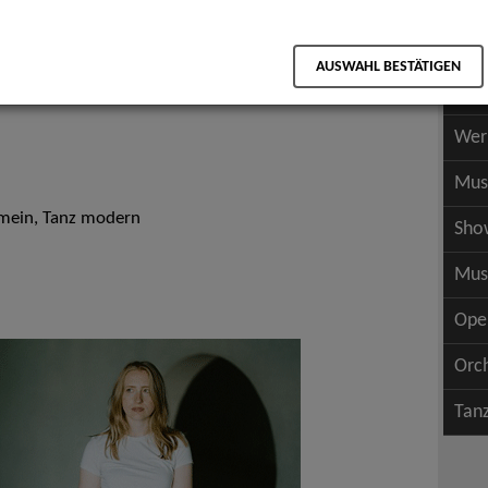
Scha
als PDF speichern
Scha
AUSWAHL BESTÄTIGEN
Wer
Wer
Mus
emein, Tanz modern
Sho
Mus
Ope
Orc
Tan