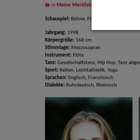
in
Meine Merkliste
legen
Schauspiel:
Bühne, Film und TV
Jahrgang:
1998
Körpergröße:
168 cm
Stimmlage:
Mezzosopran
Instrument:
Flöte
Tanz:
Gesellschaftstanz, Hip Hop, Tanz allg
Sport:
Reiten, Leichtathletik, Yoga
Sprachen:
Englisch, Französisch
Dialekte:
Ruhrdeutsch, Rheinisch