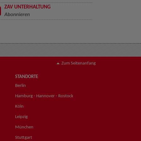
ZAV UNTERHALTUNG
Abonnieren
Zum Seitenanfang
STANDORTE
Berlin
Hamburg - Hannover - Rostock
Köln
Leipzig
München
Stuttgart