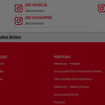
ZAV MUSICAL
Abonnieren
ZAV SCHAUSPIEL
Abonnieren
oline Bröker
LLES
PORTFOLIO
uns
Werbung - Models
les
Schauspiel Film/Fernsehen/Media
ne
Filmschaffende Produktion
Werbung - Talents/Extras
Schauspiel Bühne
Musical