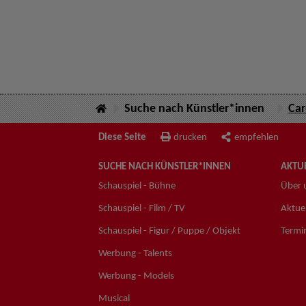
Suche nach Künstler*innen
Car
Diese Seite
drucken
empfehlen
SUCHE NACH KÜNSTLER*INNEN
AKTUE
Schauspiel - Bühne
Über 
Schauspiel - Film / TV
Aktuel
Schauspiel - Figur / Puppe / Objekt
Termi
Werbung - Talents
Werbung - Models
Musical