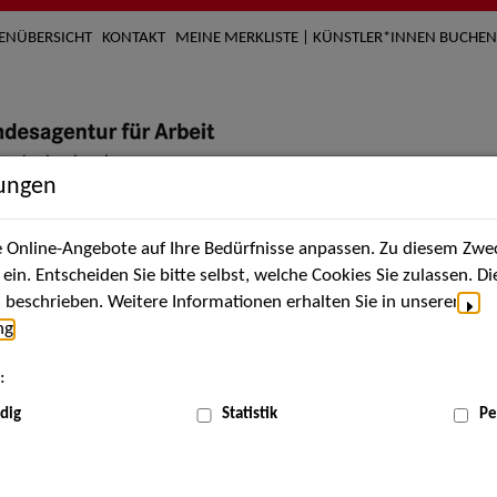
TENÜBERSICHT
KONTAKT
MEINE MERKLISTE | KÜNSTLER*INNEN BUCHEN
lungen
Online-Angebote auf Ihre Bedürfnisse anpassen. Zu diesem Zwec
nach Künstler*innen
Über uns
Aktuelles
Termi
in. Entscheiden Sie bitte selbst, welche Cookies Sie zulassen. D
beschrieben. Weitere Informationen erhalten Sie in unserer
ng
.
nnen
:
ME
dig
Statistik
Pe
Scha