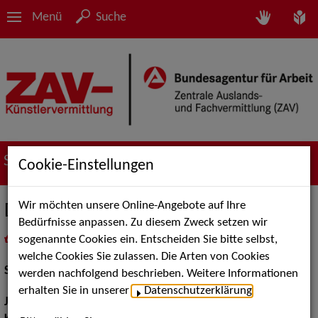
Menü
Suche
Suche nach Künstler*innen
Cookie-Einstellungen
Wir möchten unsere Online-Angebote auf Ihre
Dilara Braun
Bedürfnisse anpassen. Zu diesem Zweck setzen wir
sogenannte Cookies ein. Entscheiden Sie bitte selbst,
in
Meine Merkliste
legen
als PDF speichern
welche Cookies Sie zulassen. Die Arten von Cookies
Schauspiel:
Bühne, Film und TV
werden nachfolgend beschrieben. Weitere Informationen
erhalten Sie in unserer
Datenschutzerklärung
.
Jahrgang:
1985