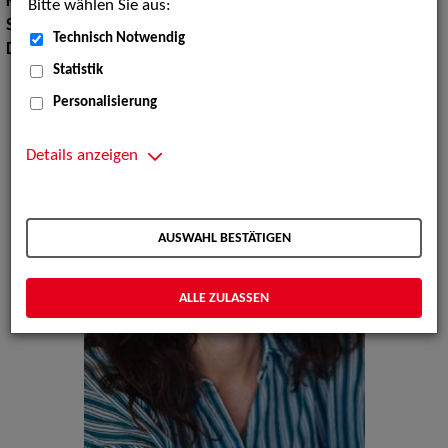
Körpergröße:
173 cm
Bitte wählen Sie aus:
Sprachen:
Englisch, Französisch, andere
Technisch Notwendig
Dialekte:
Hamburgisch
Statistik
Personalisierung
Details anzeigen
AUSWAHL BESTÄTIGEN
ALLE ZULASSEN