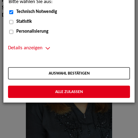
Körpergröße:
156 cm
Bitte wählen Sie aus:
Sprachen:
Englisch, Französisch
Technisch Notwendig
Dialekte:
Bayerisch
Statistik
Personalisierung
Details anzeigen
AUSWAHL BESTÄTIGEN
ALLE ZULASSEN