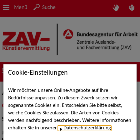
Menü
Suche
Suche nach Künstler*innen
Cookie-Einstellungen
Wir möchten unsere Online-Angebote auf Ihre
Adelheid Bräu
Bedürfnisse anpassen. Zu diesem Zweck setzen wir
sogenannte Cookies ein. Entscheiden Sie bitte selbst,
in
Meine Merkliste
legen
als PDF speichern
welche Cookies Sie zulassen. Die Arten von Cookies
Schauspiel:
Bühne
werden nachfolgend beschrieben. Weitere Informationen
erhalten Sie in unserer
Datenschutzerklärung
.
Jahrgang:
1966