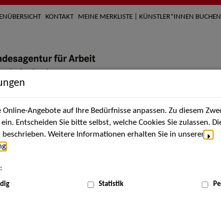
TENÜBERSICHT
KONTAKT
MEINE MERKLISTE | KÜNSTLER*INNEN BUCHEN
lungen
Online-Angebote auf Ihre Bedürfnisse anpassen. Zu diesem Zwec
nach Künstler*innen
Über uns
Aktuelles
Termi
in. Entscheiden Sie bitte selbst, welche Cookies Sie zulassen. D
beschrieben. Weitere Informationen erhalten Sie in unserer
ng
.
nnen
:
ME
dig
Statistik
Pe
Scha