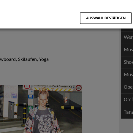
Scha
als PDF speichern
Scha
AUSWAHL BESTÄTIGEN
Wer
Wer
Mus
wboard, Skilaufen, Yoga
Sho
Mus
Ope
Orc
Tan