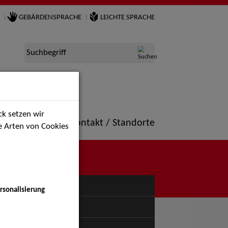
GEBÄRDENSPRACHE
LEICHTE SPRACHE
Suchbegriff
k setzen wir
ne
Portfolio
Kontakt / Standorte
ie Arten von Cookies
NÜ
rsonalisierung
uspiel - Bühne