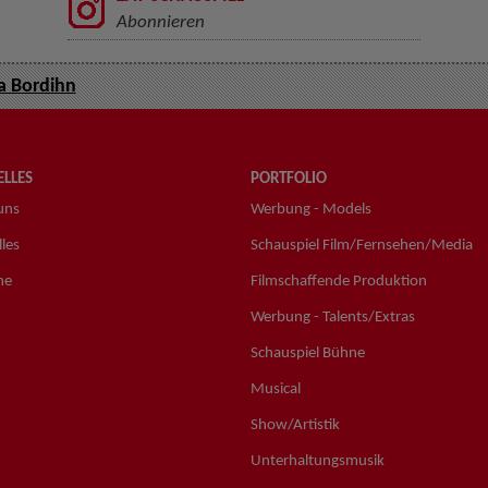
Abonnieren
a Bordihn
LLES
PORTFOLIO
uns
Werbung - Models
les
Schauspiel Film/Fernsehen/Media
ne
Filmschaffende Produktion
Werbung - Talents/Extras
Schauspiel Bühne
Musical
Show/Artistik
Unterhaltungsmusik