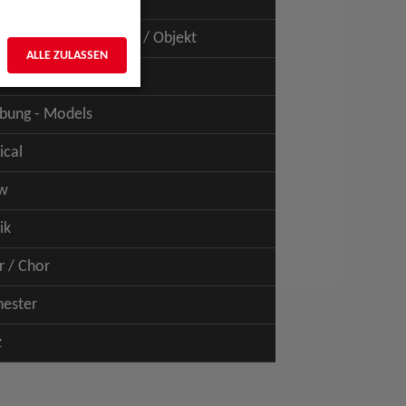
uspiel - Film / TV
uspiel - Figur / Puppe / Objekt
ALLE ZULASSEN
bung - Talents
bung - Models
ical
w
ik
r / Chor
hester
z