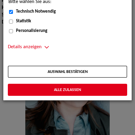
Körpergröße:
158 cm
Bitte wählen Sie aus:
Konfektionsgröße:
34 36
Technisch Notwendig
Sprachen:
Englisch, Französisch
Statistik
Dialekte:
Rheinisch, Saarländisch
Personalisierung
Details anzeigen
AUSWAHL BESTÄTIGEN
ALLE ZULASSEN