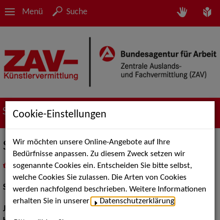
Menü
Suche
Suche nach Künstler*innen
Cookie-Einstellungen
Wir möchten unsere Online-Angebote auf Ihre
Silvie Bonertz
Bedürfnisse anpassen. Zu diesem Zweck setzen wir
sogenannte Cookies ein. Entscheiden Sie bitte selbst,
in
Meine Merkliste
legen
als PDF speichern
welche Cookies Sie zulassen. Die Arten von Cookies
Schauspiel:
Film und TV, Bühne
werden nachfolgend beschrieben. Weitere Informationen
erhalten Sie in unserer
Datenschutzerklärung
.
Jahrgang:
1994