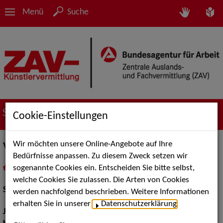
Menü
Suche
Suche nach Künstler*innen
Cookie-Einstellungen
Wir möchten unsere Online-Angebote auf Ihre
Vera Bommer
Bedürfnisse anpassen. Zu diesem Zweck setzen wir
sogenannte Cookies ein. Entscheiden Sie bitte selbst,
in
Meine Merkliste
legen
als PDF speichern
welche Cookies Sie zulassen. Die Arten von Cookies
Schauspiel:
Bühne
werden nachfolgend beschrieben. Weitere Informationen
erhalten Sie in unserer
Datenschutzerklärung
.
Jahrgang:
1982