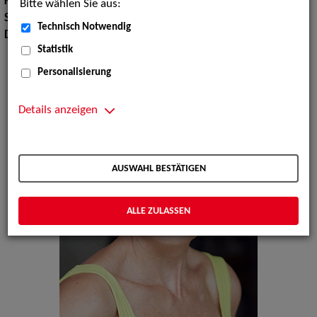
Körpergröße:
173 cm
Bitte wählen Sie aus:
Sprachen:
Deutsch, Italienisch, Englisch, Französisch
Technisch Notwendig
Dialekte:
Alemannisch
Statistik
Personalisierung
Details anzeigen
AUSWAHL BESTÄTIGEN
ALLE ZULASSEN