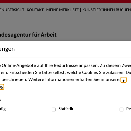
TENÜBERSICHT
KONTAKT
MEINE MERKLISTE | KÜNSTLER*INNEN BUCHEN
lungen
Online-Angebote auf Ihre Bedürfnisse anpassen. Zu diesem Zwec
nach Künstler*innen
Über uns
Aktuelles
Termi
in. Entscheiden Sie bitte selbst, welche Cookies Sie zulassen. D
beschrieben. Weitere Informationen erhalten Sie in unserer
ng
.
nnen
:
ME
dig
Statistik
Pe
Scha