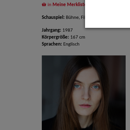
in
Meine Merkliste
legen
Schauspiel:
Bühne, Film und TV
Jahrgang:
1987
Körpergröße:
167 cm
Sprachen:
Englisch