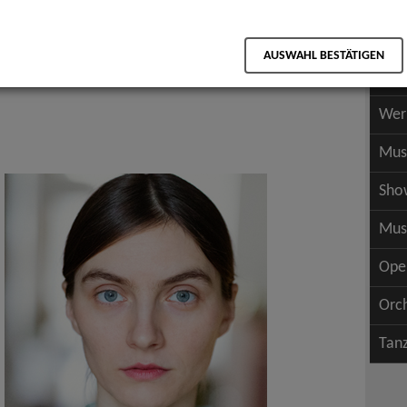
Scha
als PDF speichern
Scha
AUSWAHL BESTÄTIGEN
Wer
Wer
Mus
Sho
Mus
Ope
Orc
Tan