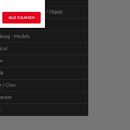
uspiel - Film / TV
uspiel - Figur / Puppe / Objekt
ALLE ZULASSEN
bung - Talents
bung - Models
ical
w
ik
r / Chor
hester
z