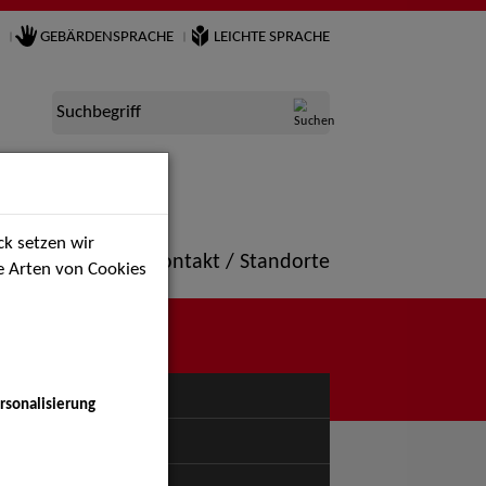
GEBÄRDENSPRACHE
LEICHTE SPRACHE
Suchbegriff
k setzen wir
ne
Portfolio
Kontakt / Standorte
ie Arten von Cookies
NÜ
rsonalisierung
uspiel - Bühne