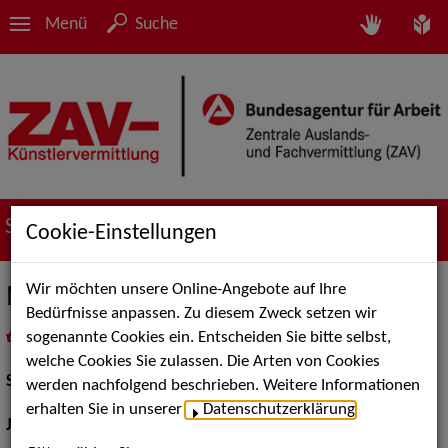
Menü
Suche
Suche nach Künstler*innen
Cookie-Einstellungen
Wir möchten unsere Online-Angebote auf Ihre
Melanie Böhm
Bedürfnisse anpassen. Zu diesem Zweck setzen wir
sogenannte Cookies ein. Entscheiden Sie bitte selbst,
in
Meine Merkliste
legen
als PDF speichern
welche Cookies Sie zulassen. Die Arten von Cookies
Schauspiel:
Bühne
werden nachfolgend beschrieben. Weitere Informationen
erhalten Sie in unserer
Datenschutzerklärung
.
Jahrgang:
1989