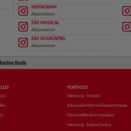
INSTAGRAM
Abonnieren
ZAV MUSICAL
Abonnieren
ZAV SCHAUSPIEL
Abonnieren
herine Bode
LLES
PORTFOLIO
uns
Werbung - Models
les
Schauspiel Film/Fernsehen/Media
ne
Filmschaffende Produktion
Werbung - Talents/Extras