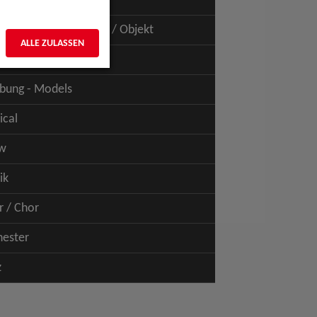
uspiel - Film / TV
uspiel - Figur / Puppe / Objekt
ALLE ZULASSEN
bung - Talents
bung - Models
ical
w
ik
r / Chor
hester
z