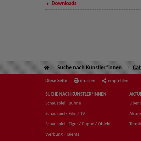
Downloads
Suche nach Künstler*innen
Cat
Diese Seite
drucken
empfehlen
SUCHE NACH KÜNSTLER*INNEN
AKTUE
Schauspiel - Bühne
Über 
Schauspiel - Film / TV
Aktuel
Schauspiel - Figur / Puppe / Objekt
Termi
Werbung - Talents