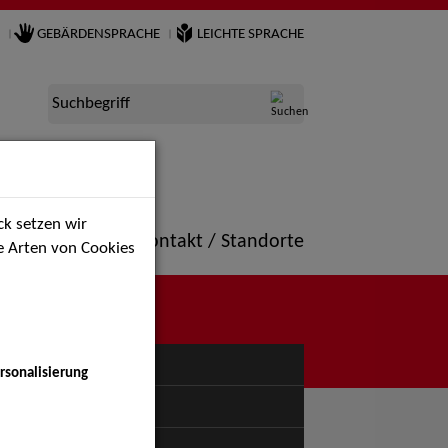
GEBÄRDENSPRACHE
LEICHTE SPRACHE
Suchbegriff
k setzen wir
ne
Portfolio
Kontakt / Standorte
ie Arten von Cookies
NÜ
rsonalisierung
uspiel - Bühne