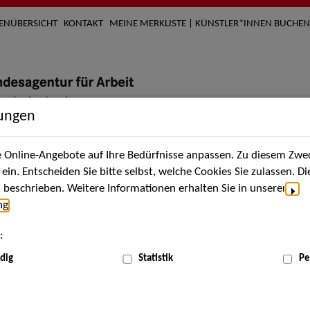
TENÜBERSICHT
KONTAKT
MEINE MERKLISTE | KÜNSTLER*INNEN BUCHEN
lungen
Online-Angebote auf Ihre Bedürfnisse anpassen. Zu diesem Zwec
nach Künstler*innen
Über uns
Aktuelles
Termi
in. Entscheiden Sie bitte selbst, welche Cookies Sie zulassen. D
beschrieben. Weitere Informationen erhalten Sie in unserer
ng
.
nnen
:
ME
dig
Statistik
Pe
Scha