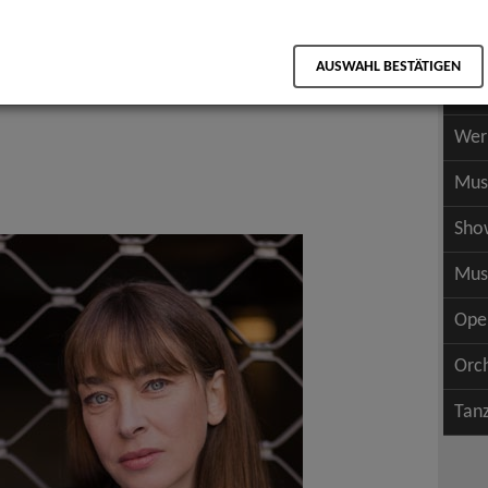
Scha
als PDF speichern
Scha
AUSWAHL BESTÄTIGEN
Wer
Wer
Mus
Sho
Mus
Ope
Orc
Tan