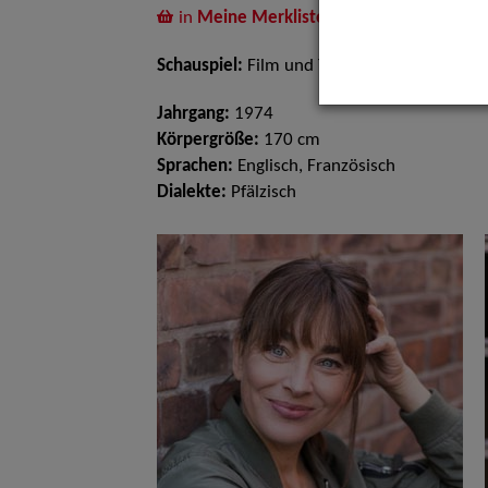
in
Meine Merkliste
legen
Schauspiel:
Film und TV
Jahrgang:
1974
Körpergröße:
170 cm
Sprachen:
Englisch, Französisch
Dialekte:
Pfälzisch