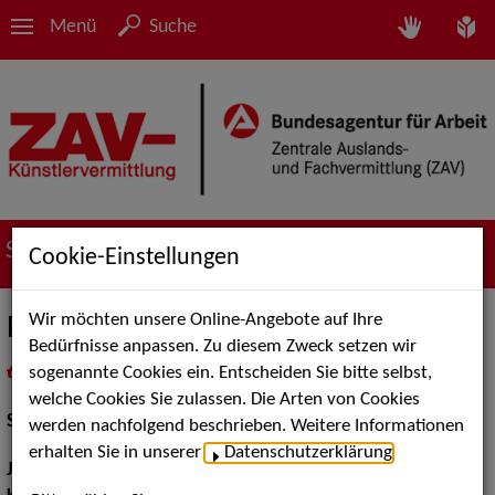
Menü
Suche
Suche nach Künstler*innen
Cookie-Einstellungen
Wir möchten unsere Online-Angebote auf Ihre
Petra Bischoff
Bedürfnisse anpassen. Zu diesem Zweck setzen wir
sogenannte Cookies ein. Entscheiden Sie bitte selbst,
in
Meine Merkliste
legen
als PDF speichern
welche Cookies Sie zulassen. Die Arten von Cookies
Schauspiel:
Film und TV, Bühne
werden nachfolgend beschrieben. Weitere Informationen
erhalten Sie in unserer
Datenschutzerklärung
.
Jahrgang:
1964