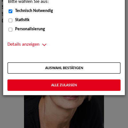
Körpergröße:
175 cm
Bitte wählen Sie aus:
Sport:
Radfahren
Technisch Notwendig
Sprachen:
Englisch, Französisch, Spanisch
Statistik
Dialekte:
Hessisch
Personalisierung
Details anzeigen
AUSWAHL BESTÄTIGEN
ALLE ZULASSEN