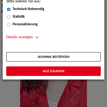
Körpergröße:
174 cm
Bitte wählen Sie aus:
Sprachen:
Englisch, Französisch
Technisch Notwendig
Dialekte:
Österreichisch, Wienerisch
Statistik
Personalisierung
Details anzeigen
AUSWAHL BESTÄTIGEN
ALLE ZULASSEN