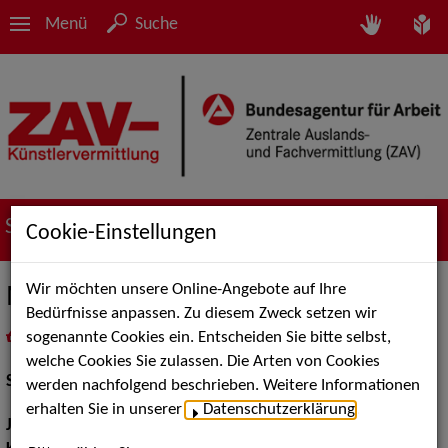
Menü
Suche
Suche nach Künstler*innen
Cookie-Einstellungen
Wir möchten unsere Online-Angebote auf Ihre
Mirjam Birkl
Bedürfnisse anpassen. Zu diesem Zweck setzen wir
sogenannte Cookies ein. Entscheiden Sie bitte selbst,
in
Meine Merkliste
legen
als PDF speichern
welche Cookies Sie zulassen. Die Arten von Cookies
Schauspiel:
Bühne
werden nachfolgend beschrieben. Weitere Informationen
erhalten Sie in unserer
Datenschutzerklärung
.
Jahrgang:
1990