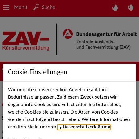
Menü
Suche
Suche nach Künstler*innen
Cookie-Einstellungen
Wir möchten unsere Online-Angebote auf Ihre
Theresa Berlage
Bedürfnisse anpassen. Zu diesem Zweck setzen wir
sogenannte Cookies ein. Entscheiden Sie bitte selbst,
in
Meine Merkliste
legen
als PDF speichern
welche Cookies Sie zulassen. Die Arten von Cookies
Schauspiel:
Bühne
werden nachfolgend beschrieben. Weitere Informationen
erhalten Sie in unserer
Datenschutzerklärung
.
Jahrgang:
1969