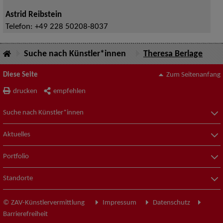
Astrid Reibstein
Telefon:
+49 228 50208-8037
Suche nach Künstler*innen
Theresa Berlage
Diese Seite
Zum Seitenanfang
drucken
empfehlen
Suche nach Künstler*innen
Aktuelles
Portfolio
Standorte
© ZAV-Künstlervermittlung
Impressum
Datenschutz
Barrierefreiheit