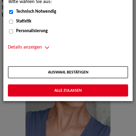
Körpergröße:
165 cm
Bitte wählen Sie aus:
Sprachen:
Englisch, Französisch
Technisch Notwendig
Dialekte:
Ruhrdeutsch
Statistik
Personalisierung
Details anzeigen
AUSWAHL BESTÄTIGEN
ALLE ZULASSEN