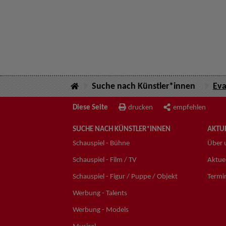
Suche nach Künstler*innen
Eva
Diese Seite
drucken
empfehlen
SUCHE NACH KÜNSTLER*INNEN
AKTUE
Schauspiel - Bühne
Über 
Schauspiel - Film / TV
Aktuel
Schauspiel - Figur / Puppe / Objekt
Termi
Werbung - Talents
Werbung - Models