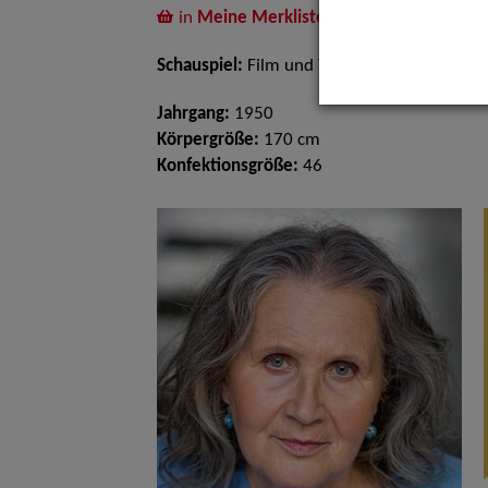
in
Meine Merkliste
legen
Schauspiel:
Film und TV
Jahrgang:
1950
Körpergröße:
170 cm
Konfektionsgröße:
46