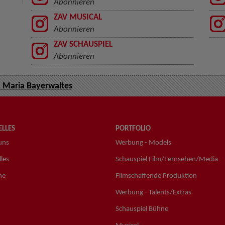
Abonnieren
ZAV MUSICAL
Abonnieren
ZAV SCHAUSPIEL
Abonnieren
 Maria Bayerwaltes
LLES
PORTFOLIO
uns
Werbung - Models
les
Schauspiel Film/Fernsehen/Media
ne
Filmschaffende Produktion
Werbung - Talents/Extras
Schauspiel Bühne