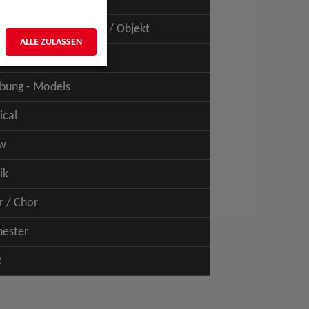
uspiel - Film / TV
uspiel - Figur / Puppe / Objekt
ALLE ZULASSEN
bung - Talents
bung - Models
ical
w
ik
r / Chor
hester
z