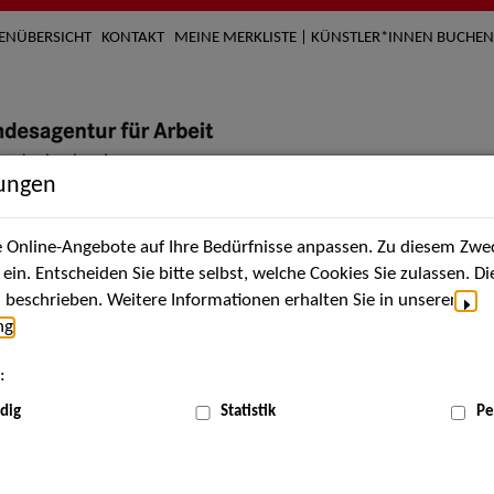
TENÜBERSICHT
KONTAKT
MEINE MERKLISTE | KÜNSTLER*INNEN BUCHEN
lungen
Online-Angebote auf Ihre Bedürfnisse anpassen. Zu diesem Zwec
nach Künstler*innen
Über uns
Aktuelles
Termi
in. Entscheiden Sie bitte selbst, welche Cookies Sie zulassen. D
beschrieben. Weitere Informationen erhalten Sie in unserer
ng
.
nnen
:
ME
dig
Statistik
Pe
Scha