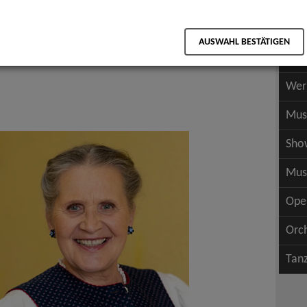
Scha
als PDF speichern
Scha
AUSWAHL BESTÄTIGEN
Wer
Wer
Mus
Sho
Mus
Ope
Orc
Tan