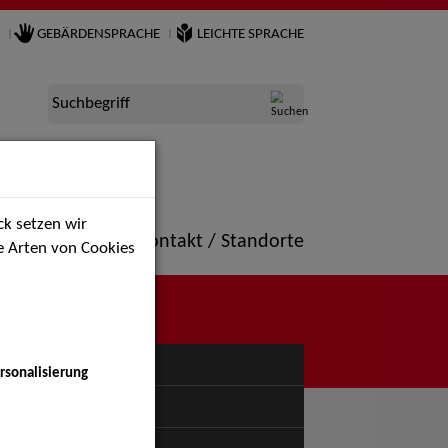
GEBÄRDENSPRACHE
LEICHTE SPRACHE
Suchbegriff
k setzen wir
ne
Portfolio
Kontakt / Standorte
ie Arten von Cookies
NÜ
rsonalisierung
uspiel - Bühne