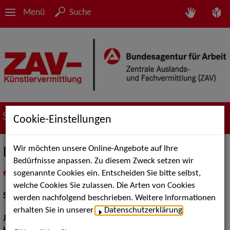
Menü
Suche
Suche nach Künstler*innen
Cookie-Einstellungen
Wir möchten unsere Online-Angebote auf Ihre
Deborah Barbieri
Bedürfnisse anpassen. Zu diesem Zweck setzen wir
sogenannte Cookies ein. Entscheiden Sie bitte selbst,
in
Meine Merkliste
legen
als PDF speichern
welche Cookies Sie zulassen. Die Arten von Cookies
Schauspiel:
Bühne
werden nachfolgend beschrieben. Weitere Informationen
erhalten Sie in unserer
Datenschutzerklärung
.
Jahrgang:
1995