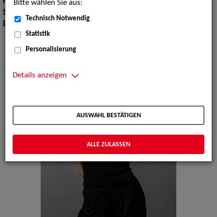
Körpergröße:
171 cm
Bitte wählen Sie aus:
Sprachen:
Englisch, Französisch, Italienisch
Technisch Notwendig
Dialekte:
Schweizerdeutsch
Statistik
Personalisierung
Details anzeigen
AUSWAHL BESTÄTIGEN
ALLE ZULASSEN