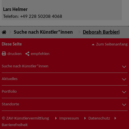
Lars Helmer
Telefon:
+49 228 50208 4068
Suche nach Künstler*innen
Deborah Barbieri
Diese Seite
Zum Seitenanfang
drucken
empfehlen
Suche nach Künstler*innen
Aktuelles
Portfolio
Standorte
© ZAV-Künstlervermittlung
Impressum
Datenschutz
Barrierefreiheit