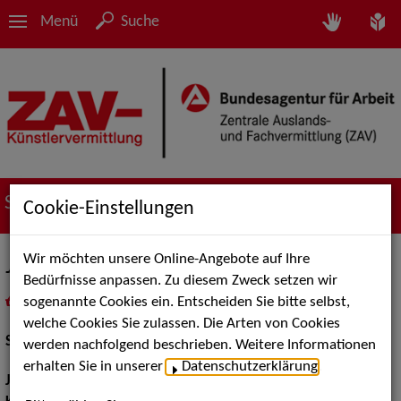
Menü
Suche
Suche nach Künstler*innen
Cookie-Einstellungen
Wir möchten unsere Online-Angebote auf Ihre
Jana Bange
Bedürfnisse anpassen. Zu diesem Zweck setzen wir
sogenannte Cookies ein. Entscheiden Sie bitte selbst,
in
Meine Merkliste
legen
als PDF speichern
welche Cookies Sie zulassen. Die Arten von Cookies
Schauspiel:
Film und TV
werden nachfolgend beschrieben. Weitere Informationen
erhalten Sie in unserer
Datenschutzerklärung
.
Jahrgang:
1992