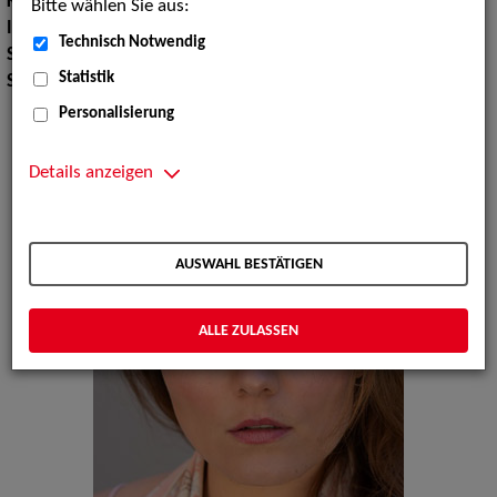
Körpergröße:
163 cm
Bitte wählen Sie aus:
Instrument:
Klavier
Technisch Notwendig
Sport:
Fußballspielen, Gymnastik, Yoga
Statistik
Sprachen:
Englisch, Spanisch, Französisch
Personalisierung
Details anzeigen
AUSWAHL BESTÄTIGEN
ALLE ZULASSEN